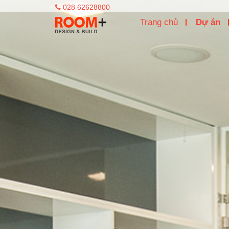
028 62628800
Trang chủ
Dự án