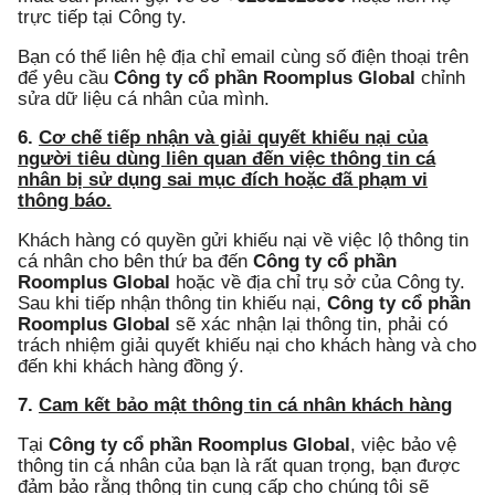
trực tiếp tại Công ty.
Bạn có thể liên hệ địa chỉ email cùng số điện thoại trên
để yêu cầu
Công ty cổ phần Roomplus Global
chỉnh
sửa dữ liệu cá nhân của mình.
6.
Cơ chế tiếp nhận và giải quyết khiếu nại của
người tiêu dùng liên quan đến việc thông tin cá
nhân bị sử dụng sai mục đích hoặc đã phạm vi
thông báo.
Khách hàng có quyền gửi khiếu nại về việc lộ thông tin
cá nhân cho bên thứ ba đến
Công ty cổ phần
Roomplus Global
hoặc về địa chỉ trụ sở của Công ty.
Sau khi tiếp nhận thông tin khiếu nại,
Công ty cổ phần
Roomplus Global
sẽ xác nhận lại thông tin, phải có
trách nhiệm giải quyết khiếu nại cho khách hàng và cho
đến khi khách hàng đồng ý.
7.
Cam kết bảo mật thông tin cá nhân khách hàng
Tại
Công ty cổ phần Roomplus Global
, việc bảo vệ
thông tin cá nhân của bạn là rất quan trọng, bạn được
đảm bảo rằng thông tin cung cấp cho chúng tôi sẽ