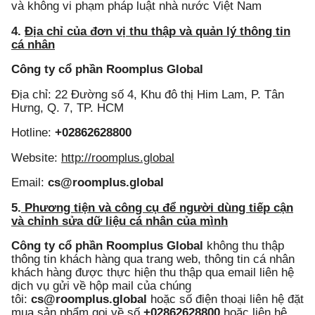
và không vi phạm pháp luật nhà nước Việt Nam
4.
Địa chỉ của đơn vị thu thập và quản lý thông tin
cá nhân
Công ty cổ phần Roomplus Global
Địa chỉ: 22 Đường số 4, Khu đô thị Him Lam, P. Tân
Hưng, Q. 7, TP. HCM
Hotline:
+02862628800
Website:
http://roomplus.global
Email:
cs@roomplus.global
5.
Phương tiện và công cụ để người dùng tiếp cận
và chỉnh sửa dữ liệu cá nhân của mình
Công ty cổ phần Roomplus Global
không thu thập
thông tin khách hàng qua trang web, thông tin cá nhân
khách hàng được thực hiện thu thập qua email liên hệ
dịch vụ gửi về hộp mail của chúng
tôi:
cs@roomplus.global
hoặc số điện thoại liên hệ đặt
mua sản phẩm gọi về số
+02862628800
hoặc liên hệ