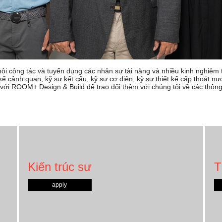
i cộng tác và tuyển dụng các nhân sự tài năng và nhiều kinh nghiệm 
ết kế cảnh quan, kỹ sư kết cấu, kỹ sư cơ điện, kỹ sư thiết kế cấp thoát n
y với ROOM+ Design & Build để trao đổi thêm với chúng tôi về các thông t
Kiến trúc sư
T
apply