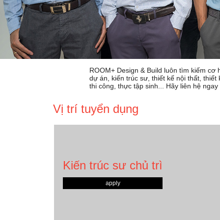
ROOM+ Design & Build luôn tìm kiếm cơ hộ
dự án, kiến trúc sư, thiết kế nội thất, thi
thi công, thực tập sinh... Hãy liên hệ nga
Vị trí tuyển dụng
Kiến trúc sư chủ trì
apply