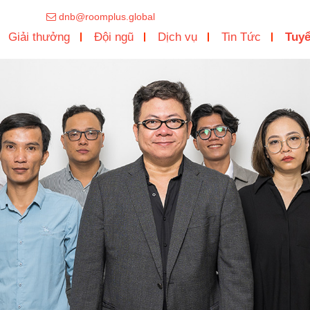
dnb@roomplus.global
Giải thưởng
Đội ngũ
Dịch vụ
Tin Tức
Tuy