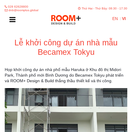
028 62628800
Thứ Hai - Thứ Bảy: 08:30 - 17:30
dnb@roomplus.global
EN
VI
Lễ khởi công dự án nhà mẫu
Becamex Tokyu
Họp khởi công dự án nhà phố mẫu Haruka ở Khu đô thị Midori
Park, Thành phố mới Bình Dương do Becamex Tokyu phát triển
và ROOM+ Design & Build thắng thầu thiết kế và thi công.